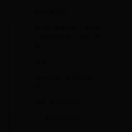
古代官署/官职：
国子监（最高学府）、钦天监
（掌管天文历法）、太监（宦
官）
通“鉴”：
镜子的古称，如“明监以照
形”；
借鉴，如“监古知今”
三、字源与文化内涵