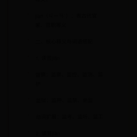
jiàn（ㄐㄧㄢˋ）：表古代官
署、官职等义
二、核心释义与词语搭配
1. 读音jiān
督察：监察、监控、监测、监
护
监狱：监押、监禁、坐监
动词扩展：监考、监听、监工
2. 读音jiàn