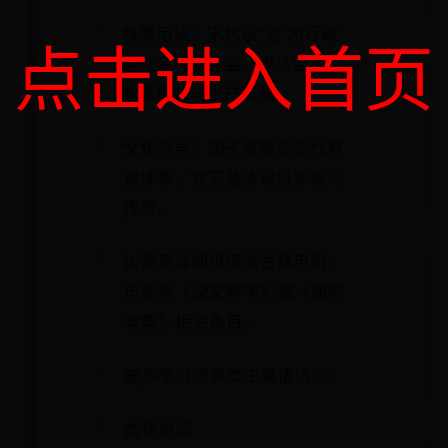
特殊用法：宋代设“监”为行政
点击进入首页
区划名（如盐监、牧马监），
兼具行政与生产职能。
文化符号：国子监象征古代教
育体系，钦天监体现科学观测
传统。
如需更详细组词或古籍用例，
可参考《说文解字》或《康熙
字典》相关条目。
更多学习词典类工具请访问：
英语单词