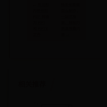
快手长视频
← 在几秒
怎么制作：
内将你的
一站式指
PDF 转换
南，轻松打
为 PPT
造高质量内
和 PPTX
容 →
文件
相关推荐