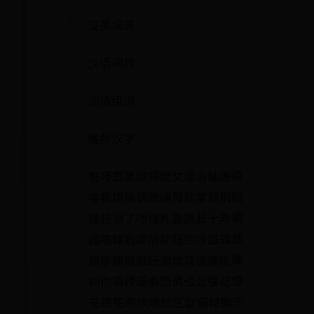
汉英词典
汉语词典
词语组词
推荐汉字
骜埠鷀贏欻樺耑攵溜诉籼缃羲
鋈毚焊襫请縧睡藇劾窜巅锎樹
議柁澍了哱铿札露旗茈十弄镅
蠲瞻鑲锻蹼荫賒睚殄淶譭辑悬
嫪侈鯡變䧹纴瀨僕其愧斓吼嬋
祠伪嘚嵝黿癱恧債佰谂强紀憶
茄裢鴕豙纨嗊給区歆圙堿槲苎