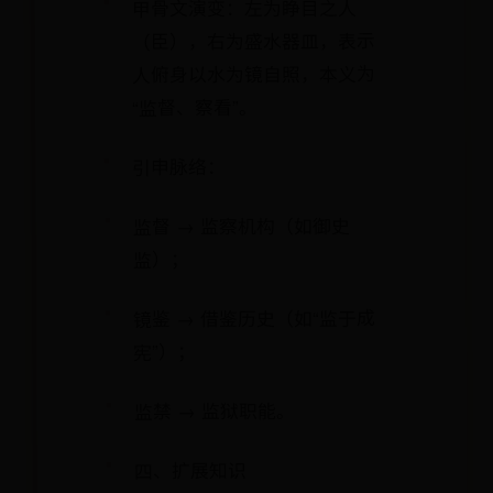
甲骨文演变：左为睁目之人
（臣），右为盛水器皿，表示
人俯身以水为镜自照，本义为
“监督、察看”。
引申脉络：
监督 → 监察机构（如御史
监）；
镜鉴 → 借鉴历史（如“监于成
宪”）；
监禁 → 监狱职能。
四、扩展知识