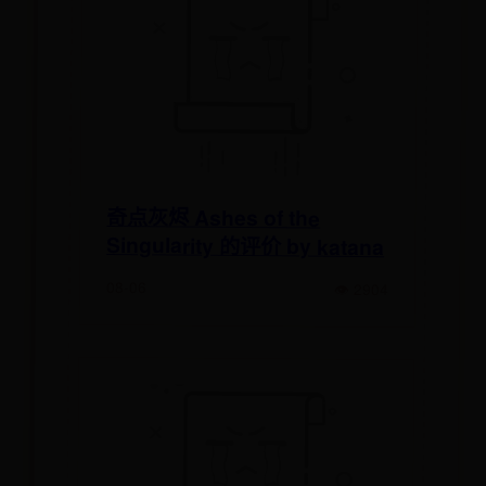
奇点灰烬 Ashes of the
Singularity 的评价 by katana
08-06
👁 2904