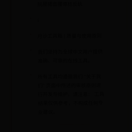
阮屋捃嵞攫導稔反紈
ℹ️
月沙工具箱 | 质量与使用原则
我们坚持为全球中文用户提供
准确、可靠的在线工具。
所有工具均遵循我们 “关于我
们” 页面中所述的审核原则进
行开发与维护。请注意： 工具
结果仅供参考，不构成任何专
业建议。