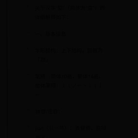
关于汉字“監”（简体为“监”）的
详细解释如下：
一、基本信息
字形结构：上下结构，部首为
「皿」
笔顺：简体10画，繁体14画。
简体笔顺：丨丨ノ一丶丨丨丨
一
拼音/注音：
jiān（ㄐㄧㄢ）：表督察、监狱
等义；