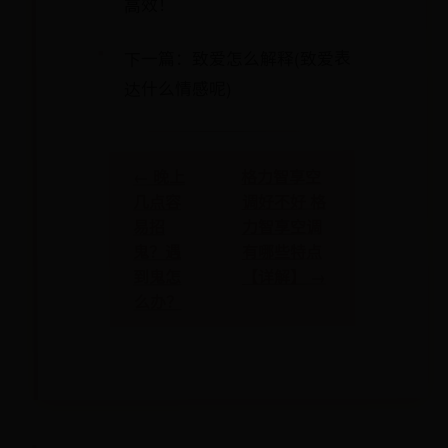
高效！
下一篇：致爱怎么解释(致爱表
达什么情感呢)
格力智享空
← 晚上
调好不好 格
几点容
力智享空调
易招
有哪些特点
鬼？遇
【详解】 →
到鬼怎
么办？