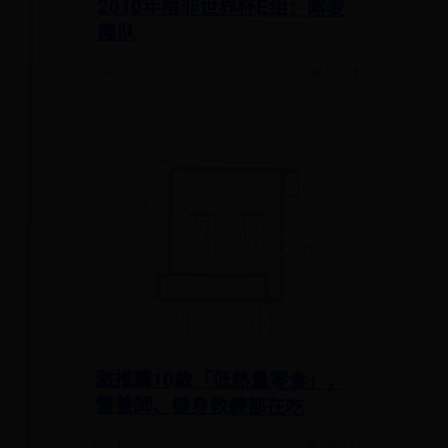
2010年南非世界杯E组：喀麦
隆队
07-06
👁 5133
激推薦10款「低熱量零食」，
營養師、健身教練都在吃
07-12
👁 3832