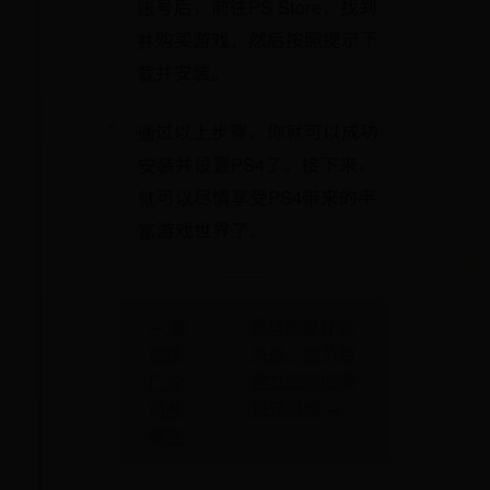
账号后，前往PS Store，找到
并购买游戏，然后按照提示下
载并安装。
通过以上步骤，你就可以成功
安装并设置PS4了。接下来，
就可以尽情享受PS4带来的丰
富游戏世界了。
贾玲陈赫什么
← 微
关系，做节目
信推
建立起来的钢
广公
铁兄弟情 →
司有
哪些