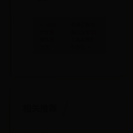
苹果平板电
← SSH
脑怎么用 33
命令完
个基本操作
整实用
你会吗 →
指南
相关推荐