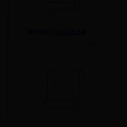
慕爷的玄门小祖宗美又飒
07-01
👁 3832