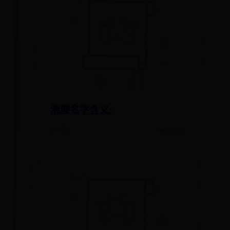
涴璇名字含义:
07-02
👁 8050