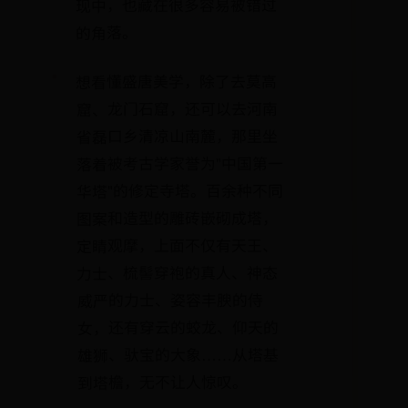
现中，也藏在很多容易被错过
的角落。
想看懂盛唐美学，除了去莫高
窟、龙门石窟，还可以去河南
省磊口乡清凉山南麓，那里坐
落着被考古学家誉为"中国第一
华塔"的修定寺塔。百余种不同
图案和造型的雕砖嵌砌成塔，
定睛观摩，上面不仅有天王、
力士、梳髻穿袍的真人、神态
威严的力士、姿容丰腴的侍
女，还有穿云的蛟龙、仰天的
雄狮、驮宝的大象……从塔基
到塔檐，无不让人惊叹。