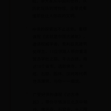
程，带大家从中国到世界，从
历史现场到博物馆，全景式看
懂那些让人惊叹的文明。
中读的探索远不止这些。重磅
课程《这就是中国古建筑》，
邀请权威学者、普利兹克建筑
奖得主，11位领路人带你重走
营造学社之路，寻访古建，遍
访10个省市，选取佛寺、木
塔、石窟、园林、汉阙等代表
性古建筑，与你一一细说。
广受好评的课程《访古寻
踪》，带你尽情游览北京中轴
线、佛光寺、石窟寺、十三陵