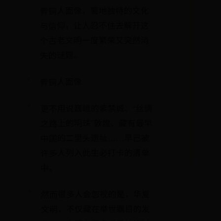
青铜人面像，蜀地独特的文化
与信仰，让人忍不住去解开这
个古老文明一度繁荣又突然消
失的谜题。
青铜人面像
更不用说巍峨的紫禁城、“丝绸
之路上的明珠”敦煌、藏有最早
中国的二里头遗址……早已被
许多人列入此生必打卡的清单
中。
然而很多人会忽视的是，华夏
文明，不仅藏在举世瞩目的发