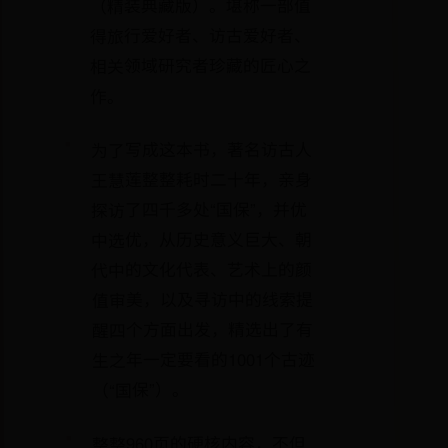
（精装典藏版）。堪称一部值
得旅行爱好者、访古爱好者、
相关领域研究者珍藏的匠心之
作。
为了写成这本书，著名访古人
王慧莲整整耗时二十年，亲身
探访了四千多处“国保”，并优
中选优，从历史意义巨大、朝
代中的文化代表、艺术上的颜
值审美，以及寻访中的线索提
醒四个方面出发，精选出了有
生之年一定要看的1001个古迹
（“国保”）。
整整960页的硬核内容，不但