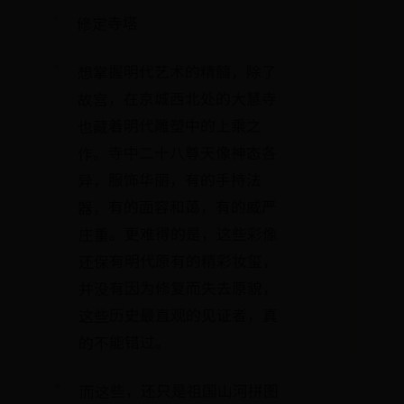
修定寺塔
想掌握明代艺术的精髓，除了
故宫，在京城西北处的大慧寺
也藏着明代雕塑中的上乘之
作。寺中二十八尊天像神态各
异，服饰华丽，有的手持法
器，有的面容和蔼，有的威严
庄重。更难得的是，这些彩像
还保有明代原有的精彩妆玺，
并没有因为修复而失去原貌，
这些历史最直观的见证者，真
的不能错过。
而这些，还只是祖国山河拼图