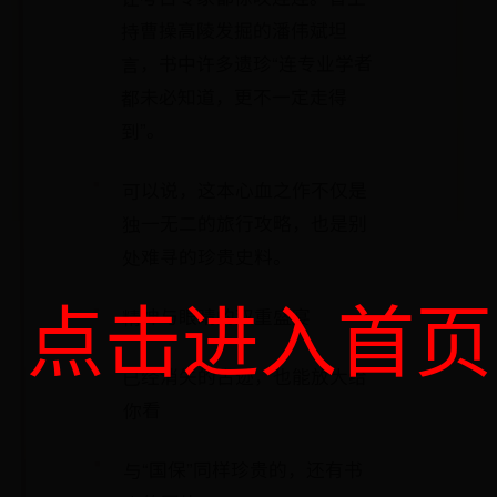
持曹操高陵发掘的潘伟斌坦
言，书中许多遗珍“连专业学者
都未必知道，更不一定走得
到”。
可以说，这本心血之作不仅是
独一无二的旅行攻略，也是别
处难寻的珍贵史料。
点击进入首页
精神与眼睛的双重盛宴
已经消失的古迹，也能放大给
你看
与“国保”同样珍贵的，还有书