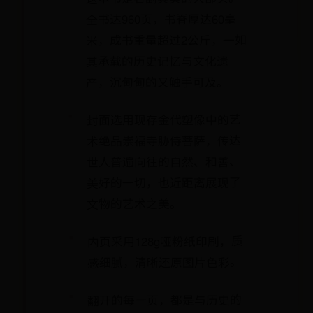
全书达960页，书脊厚达60毫
米，成书重量超过2公斤，一如
其承载的历史记忆与文化遗
产，沉甸甸的又触手可及。
封面选用现存金代塑像中的艺
术绝品崇福寺胁侍菩萨，传达
世人普遍向往的自然、和善、
美好的一切，也近距离展现了
文物的艺术之美。
内页采用128g哑粉纸印刷，质
感细腻，清晰还原图片色彩。
翻开的每一页，都是与历史的