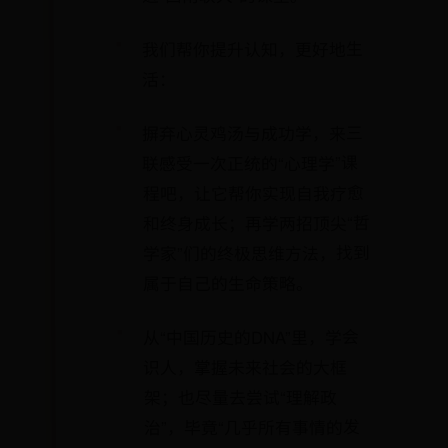
我们帮你提升认知，更好地生
活：
摒弃心灵鸡汤与成功学，来三
联感受一次正统的“心理学”课
程吧，让它帮你实现自我疗愈
和终身成长；再学两招顶尖“哲
学家”们的终极思维方法，找到
属于自己的生命策略。
从“中国历史的DNA”里，学会
识人，掌握未来社会的大框
架；也尽量去尝试“理解政
治”，毕竟“几乎所有事情的发