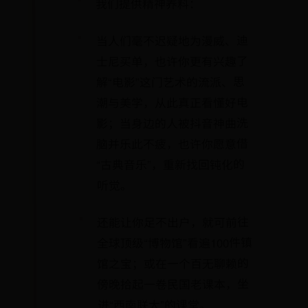
我们提供精神养料：
当人们毫不迟疑地为漫威、迪
士尼买单，也许你更有兴趣了
解“电影”这门艺术的流派、思
潮与美学，从此真正看懂好电
影；当身边的人被抖音神曲洗
脑并乐此不疲，也许你愿意借
“古典音乐”，重新找回钝化的
听觉。
还能让你足不出户，就可前往
全球顶级“博物馆”看遍100件镇
馆之宝；或在一个百无聊赖的
傍晚拾起一卷民国老课本，坐
进“西南联大”的课堂。