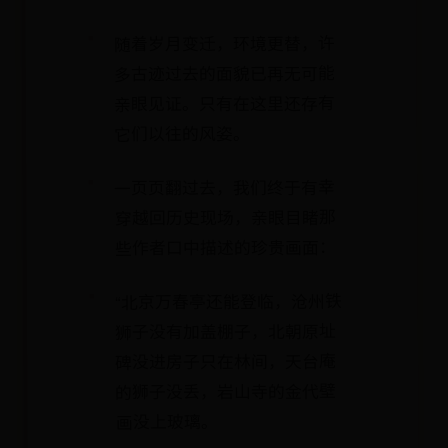
随着岁月变迁，环境更替，许
多古迹过去的面貌已再无可能
亲眼见证。只有在这里还存有
它们以往的风姿。
一页页翻过去，我们终于有幸
穿越回历史现场，亲眼目睹那
些作者口中描述的珍贵画面：
“北京万春亭还能登临，沧州铁
狮子没有加盖棚子，北朝原址
碑没进房子只在林间，天台庵
的狮子没丢，岩山寺的金代壁
画没上玻璃。