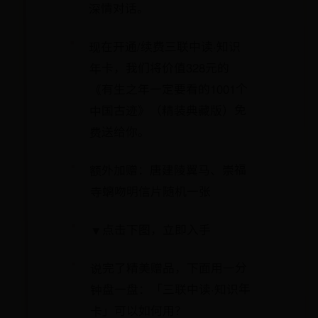
深情对话。
现在开通/续费三联中读·知识
年卡，我们将价值328元的
《有生之年一定要看的1001个
中国古迹》（精装典藏版）免
费送给你。
额外加赠：唐建陵翼马、崇福
寺螭吻明信片随机一张
▼点击下图，立即入手
说完了精美赠品，下面用一分
钟盘一盘：「三联中读·知识年
卡」可以如何用？