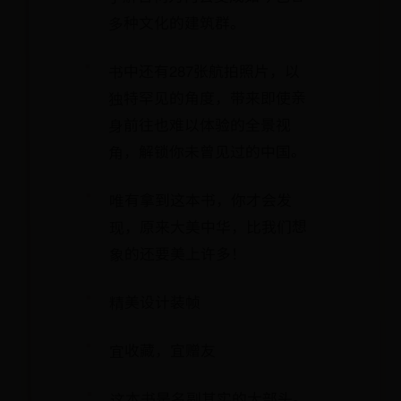
多种文化的建筑群。
书中还有287张航拍照片，以
独特罕见的角度，带来即使亲
身前往也难以体验的全景视
角，解锁你未曾见过的中国。
唯有拿到这本书，你才会发
现，原来大美中华，比我们想
象的还要美上许多！
精美设计装帧
宜收藏，宜赠友
这本书是名副其实的大部头。