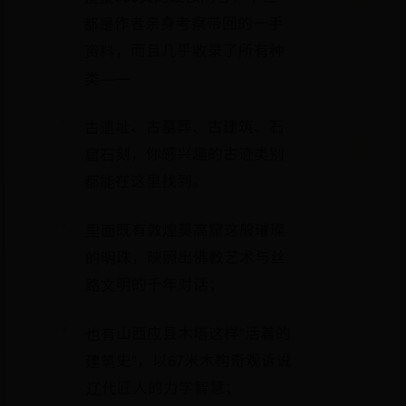
都是作者亲身考察带回的一手
资料，而且几乎收录了所有种
类——
古遗址、古墓葬、古建筑、石
窟石刻，你感兴趣的古迹类别
都能在这里找到。
里面既有敦煌莫高窟这般璀璨
的明珠，映照出佛教艺术与丝
路文明的千年对话；
也有山西应县木塔这样"活着的
建筑史"，以67米木构奇观诉说
辽代匠人的力学智慧；