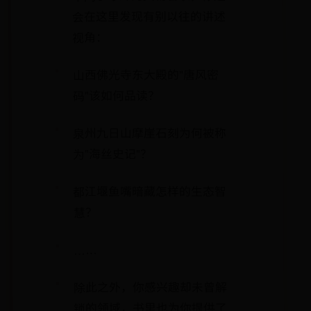
会在这里发现有别以往的讲述
视角：
山西佛光寺东大殿的"唐风密
码"该如何品读？
泉州九日山摩崖石刻为何被称
为"海丝史记"？
都江堰鱼嘴暗藏怎样的生态智
慧？
……
除此之外，你感兴趣却未曾解
锁的领域，书里也为你提供了