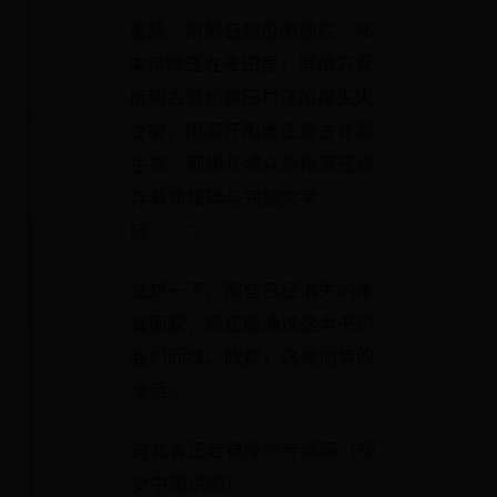
唐陵、南朝石刻没围栅栏，北
宋帝陵还在麦田里，屏南万安
桥和古徽州黄田村洋船屋失火
之前，阳原开阳堡还是古朴原
生态，蓟镇长城众多段落还遗
存着鼎建碑与完整文字
砖……”。
试想一下，那些已经消失的本
真面貌，竟还能通过这本书供
我们回味、欣赏，这是何等的
幸运。
河北省正定县隆兴寺墙画（视
觉中国供图）