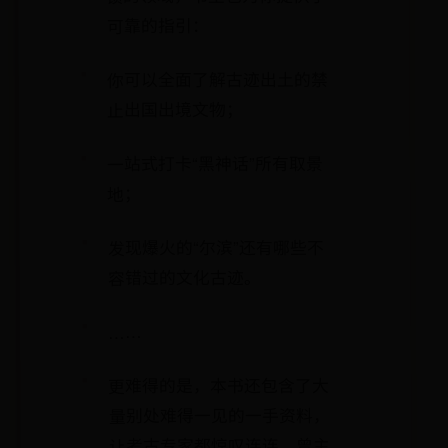
可靠的指引：
你可以全面了解古迹出土的禁
止出国出境文物；
一站式打卡“黑神话”所有取景
地；
发现爆火的“尔滨”还有哪些不
容错过的文化古迹。
……
更难得的是，本书还包含了大
量别处难得一见的一手资料，
让考古专家都惊叹连连。曾主