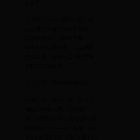
太多了。
不用提早已火出圈的山西，依
山开凿气势雄浑的云冈石窟、
飞架在峭壁之上的悬空寺、千
年木构的应县木塔……星罗棋
布的古迹，藏着能工巧匠的智
慧和历史的兴衰。
龙门石窟 （视觉中国供图）
向南而下，神鸟一跃，带来了
神秘的古蜀文明。“沉睡数千
年，一醒惊天下”，在古蜀文明
的重要发源地——三星堆，近4
米高的1号神树、状如外星人的