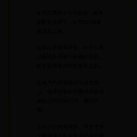
本书还提供全方位视角，既有
全貌又有细节，让你360度看
懂古迹之美。
就拿山西晋祠来说。你可以透
过晋祠圣母殿与献殿航拍图，
感受晋祠整体的庄重和古韵。
在放大的圣母殿北宋龙柱图
上，看清这根现存最早的盘龙
殿柱上的怒目利爪、鳞片纹
理。
从远到近逐帧观赏，你会更加
了解晋祠为何会变成如今包容