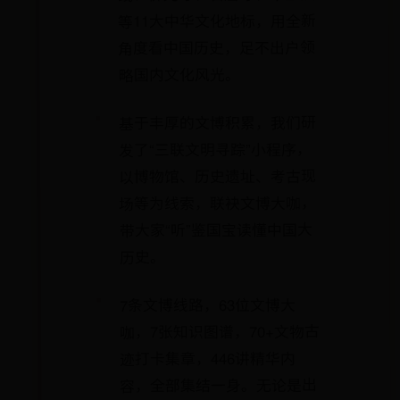
等11大中华文化地标，用全新
角度看中国历史，足不出户领
略国内文化风光。
基于丰厚的文博积累，我们研
发了“三联文明寻踪”小程序，
以博物馆、历史遗址、考古现
场等为线索，联袂文博大咖，
带大家“听”鉴国宝读懂中国大
历史。
7条文博线路，63位文博大
咖，7张知识图谱，70+文物古
迹打卡集章，446讲精华内
容，全部集结一身。无论是出