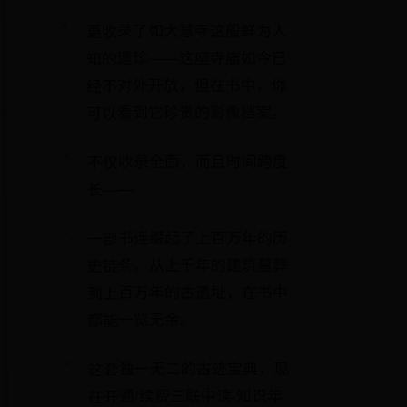
更收录了如大慧寺这般鲜为人
知的遗珍——这座寺庙如今已
经不对外开放，但在书中，你
可以看到它珍贵的影像档案。
不仅收录全面，而且时间跨度
长——
一部书连缀起了上百万年的历
史链条。从上千年的建筑墓葬
到上百万年的古遗址，在书中
都能一览无余。
这套独一无二的古迹宝典，现
在开通/续费三联中读·知识年