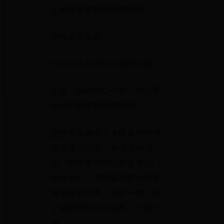
让考古专家都连连惊叹的
理想访古宝典
为什么这部书如此值得珍藏？
这是一部耗时二十年，用心写
就的中国文物古迹指南。
里面不但囊括了全国各地的传
奇古迹1001处，并且系统梳
理，按照省份将这些古迹分门
别类划分。书里最后部分还配
有古迹索引表，随手一翻，想
了解哪里的文化名胜，一目了
然。