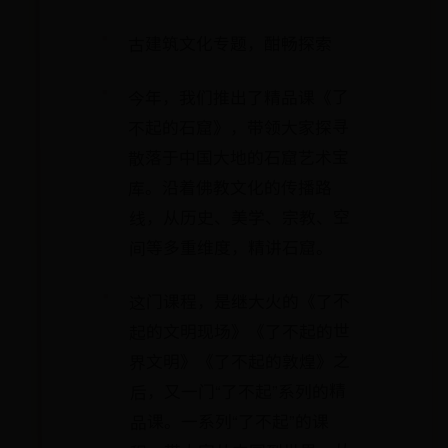
古建筑文化专题，酣畅探索
今年，我们推出了精品课《了
不起的石窟》，带领大家探寻
散落于中国大地的石窟艺术宝
库。沿着佛教文化的传播路
线，从历史、美学、宗教、空
间等多重维度，精讲石窟。
这门课程，是继大火的《了不
起的文明现场》《了不起的世
界文明》《了不起的敦煌》之
后，又一门“了不起”系列的精
品课。一系列“了不起”的课