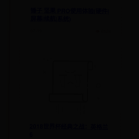
锤子 坚果 PRO使用体验(硬件|
屏幕|续航|系统)
07-19
👁 6526
2018世界杯经典之战：英格兰
6