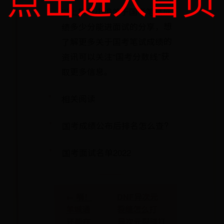
以上就是小编关于国考笔试成
绩多少分能进面试的分享，想
了解更多关于国考笔试成绩的
资讯可以关注“国考分数线”获
取更多信息。
相关阅读
国考成绩公布后排名怎么查?
国考面试名单2022
DNF异次元
← 嘀！
裂缝怎么打
羊城通
异次元裂缝打
还能在