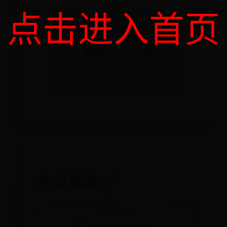
点击进入首页
列夫托
← 2025年吕
尔斯泰
布铭文怎么
是哪个
选？最强铭文
国家的
推荐让你战力
→
飙升！
相关推荐