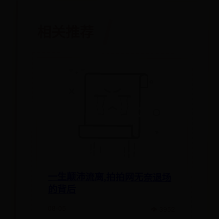
相关推荐
一生颠沛流离,拍拍网无奈退场
的背后
08-05
👁 3952