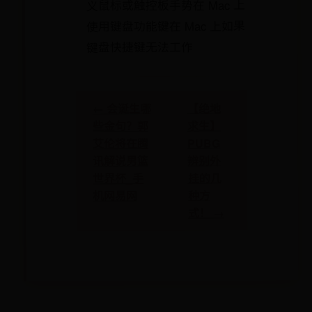
义鼠标或触控板手势在 Mac 上
使用键盘功能键在 Mac 上如果
键盘快捷键无法工作
【绝地
← 会诞生哪
求生】
些金句？郭
PUBG
艾伦将在腾
辨别外
讯解说男篮
挂的几
世界杯_手
种方
机网易网
式！ →