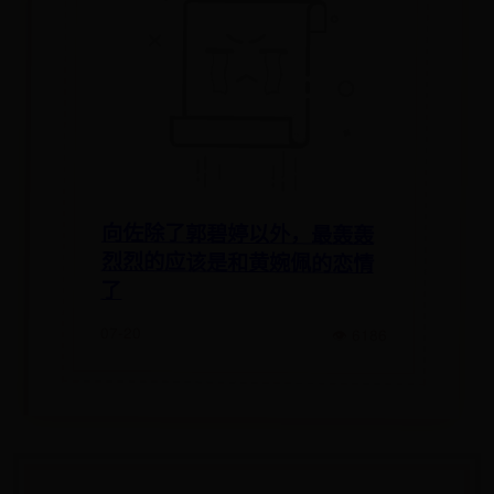
向佐除了郭碧婷以外，最轰轰
烈烈的应该是和黄婉佩的恋情
了
07-20
👁 6186