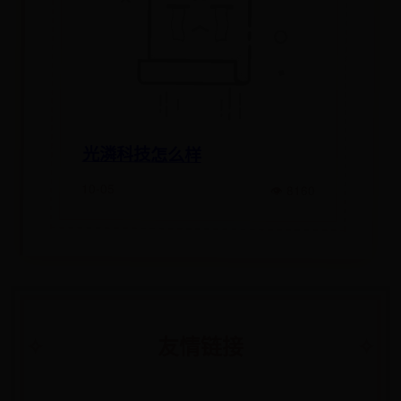
光潾科技怎么样
10-05
👁 8160
友情链接