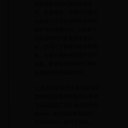
请链接即可加入朋友的游戏
中。在游戏中，玩家可以通过
与朋友分工合作及利用游戏机
制来完成海难任务。3 玩家可
以在游戏中探索更多海难内
容，也可以了解玩法技巧和策
略，与朋友携手共同解决各种
难题，享受游戏带来的乐趣和
极具挑战性的游戏体验。
二,饥荒联机版怎么联机海难饥
荒联机版如果想和朋友玩海滩
可以去创意工坊下载海滩的拓
展mod，虽然没有单机版好，
但是和朋友一起玩才快乐。