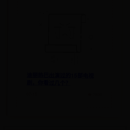
迪丽热巴出演过的15部电视
剧，你看过几个？
07-15
👁 7800