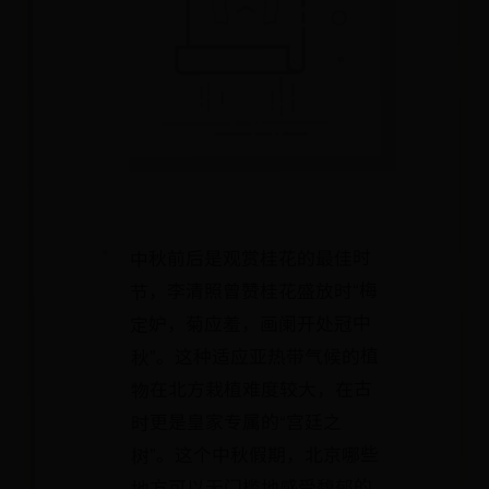
中秋前后是观赏桂花的最佳时
节，李清照曾赞桂花盛放时“梅
定妒，菊应羞，画阑开处冠中
秋”。这种适应亚热带气候的植
物在北方栽植难度较大，在古
时更是皇家专属的“宫廷之
树”。这个中秋假期，北京哪些
地方可以无门槛地感受馥郁的