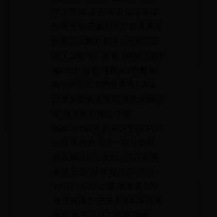
于江苏 关注 已关注 取消关注
和辉光电 兄弟们发了面试通过
的还没谈薪的有吗，已经三四
天了正常吗？😅😅 #和辉光电#
#2025秋招季[话题]# #你都收
到了哪些公司的感谢信？# ⏳
投递进度条💰 薪资待遇 全部评
论 推荐最新楼层 牛客
955224156号 门头沟学院 PCB
工程师 你好问下一共几面啊
终面通过后hr会加vx吗还是啥
点赞 回复 分享 发布于 2024-
10-31 18:09 上海 想堆雪人的
肖恩开挂了 宁波大学科学技术
学院 电气设计工程师 同样，