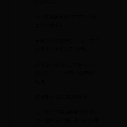
十分火爆。
七、这款香水哪里有卖？求问
是月亮香水么？
月亮香水是国产的，“上海雪代
日用化学有限公司”出品。
这个香水已经卖了20多年了，
因为厂子小，没有什么专柜的
说法。
只能街边日化店或者网购。
八、网上正宗的碧螺春茶哪里
卖？这杯怎么样，小徐家碧螺