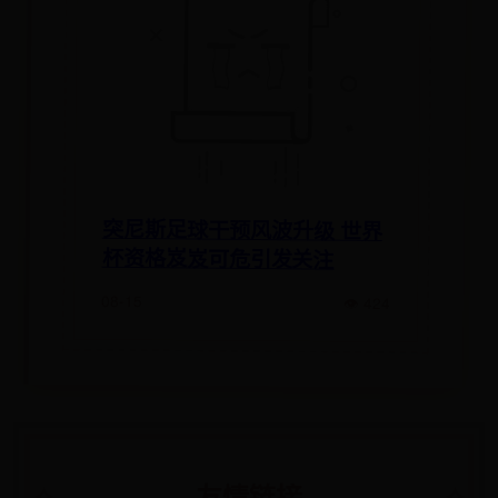
突尼斯足球干预风波升级 世界
杯资格岌岌可危引发关注
08-15
👁 424
友情链接