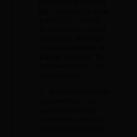
春网站上买的，正宗的明前碧
螺春，1200元/斤。之前是在某
宝上买过几次，三万昌是正
宗，可惜价格太贵，这个品级
要卖2000出头，另外其他便宜
的么都是外地的假碧螺春，销
量是挺高，但是不咋地，第一
次买的时候得亏没送人，自己
喝了几杯就扔掉了。
九、迪奥香水柳州哪里有?迪奥
香水柳州哪里有卖？To be
honest,柳州没有Dior专柜，
Dior男装叫做Dior Homme,只
有北京金融街有中国唯一的店