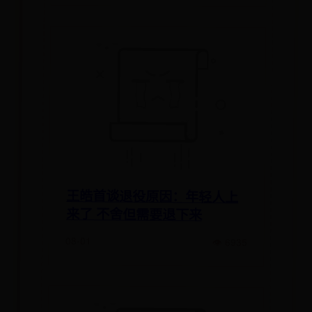
王皓首谈退役原因：年轻人上
来了 不舍但需要退下来
08-01
👁 6935