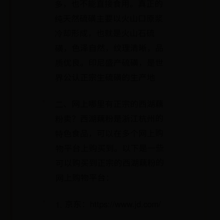
多，也不能直接食用。真正的
纯天然硫磺主要以火山口原浆
冷却形成，也就是火山石硫
磺，色泽自然，纹理清晰，品
质优良。印尼盛产硫磺，是世
界公认正宗生硫磺的生产地
二、网上哪里有正宗的西湖藕
粉卖？西湖藕粉是浙江杭州的
特色食品，可以在多个网上购
物平台上购买到。以下是一些
可以购买到正宗的西湖藕粉的
网上购物平台：
1. 京东：https://www.jd.com/