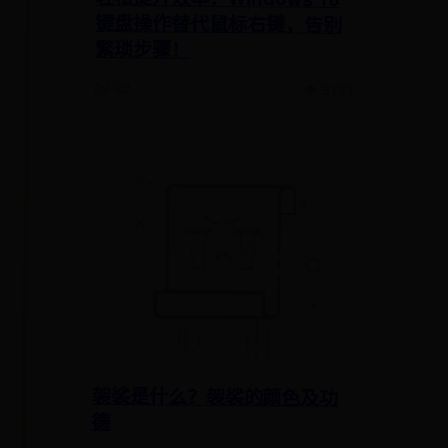
键盘操作替代鼠标右键，告别
繁琐步骤！
09-22
👁 5183
袈裟是什么？袈裟的颜色及功
德