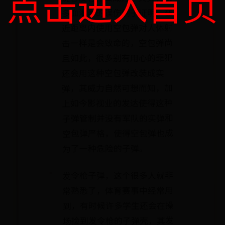
点击进入首页
多血淋淋的误伤例子证明，在
近距离内使用空包弹对人体射
击一样是会致命的，空包弹尚
且如此，很多别有用心的罪犯
还会用这种空包弹改装成实
弹，其威力自然可想而知，加
上如今影视业的发达使得这种
子弹管制并没有军队的实弹和
空包弹严格，使得空包弹也成
为了一种危险的子弹。
发令枪子弹，这个很多人就非
常熟悉了，体育赛事中经常用
到，有时候许多学生还会在操
场捡到发令枪的子弹壳，其发