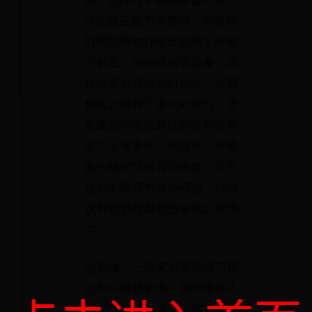
作武器还是不方便的，于是有
的罪犯将射钉枪改装成不用按
压射击，加装枪管等设备，这
样以来射钉枪的机动性，射程
和威力都有了很大的提升，曾
有罪犯利用改装过的这种枪将
多个无辜平民一枪爆头，受害
者头被击穿后当场毙命，可见
该枪的破坏力有多可怕，自然
这种改装枪最后也被禁止使用
了。
空包弹，一般来说军队演习用
这种子弹特别多，虽然很多人
说它没有什么威力，其实有很