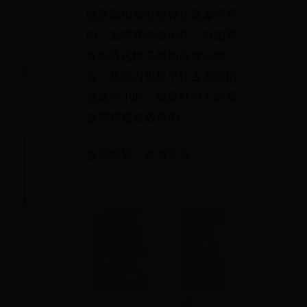
射原理和部分枪弹还是差不多
的，虽然其体型小巧，但如果
真的将这种子弹加装弹头射
击，其威力也是不比古老的猎
枪威力小的，如果打中人的要
害同样是会致命的！
返回搜狐，查看更多
给头皮做
← 崩坏学
个完美
园2水银之
SPA 松
翼使魔怎么
下头皮按
样 水银之
摩器评测
翼使魔介绍
→