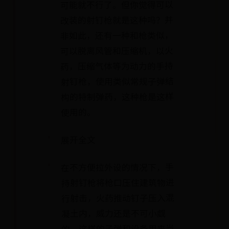
可能就不行了。但你觉得可以
改装的射钉枪就是这种吗？并
非如此，还有一种和枪类似，
可以脱离风管和压缩机，以火
药，压缩气体等为动力的手持
射钉枪，使用类似常规子弹结
构的特制弹药，这种枪是这样
使用的。
展开全文
在不方便拉外设的情况下，手
持射钉枪将枪口压住建筑物进
行射击，火药推动钉子压入混
凝土内，威力还是不可小觑
的，这样的子弹和设备用来当