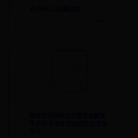
在 Mac 上右键点按
08-22
👁 8406
微信的字体样式在哪里设置苹
果手机 苹果手机如何改变字体
样式