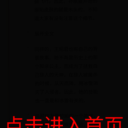
腿飞行。因此，孙膑最开始的
原始皮肤的腿是木头的，不知
道大家有没有注意这个细节。
展开全文
同样的，王昭君也有自己的背
景故事。她不再是历史上的那
个和亲公主，而成为了拯救自
己族人的天神，在族人被屠杀
的时候，从天而降，用冰雪消
灭了入侵者。因此，她的技能
也一直是和冰雪有关的。
点击进入首页
后羿作为最初始的一个英雄，
也在游戏里面很受欢迎，他为