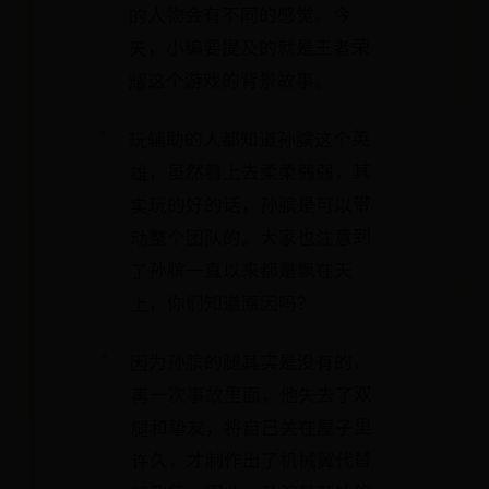
的人物会有不同的感觉。今
天，小编要提及的就是王者荣
耀这个游戏的背景故事。
玩辅助的人都知道孙膑这个英
雄，虽然看上去柔柔弱弱，其
实玩的好的话，孙膑是可以带
动整个团队的。大家也注意到
了孙膑一直以来都是飘在天
上，你们知道原因吗？
因为孙膑的腿其实是没有的，
再一次事故里面，他失去了双
腿和挚友，将自己关在屋子里
许久，才制作出了机械翼代替