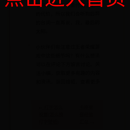
了得到太阳的力量付出了生命
的代价，所以我们会听到后羿
的台词一直再说，我，最后的
太阳。
小伙伴们有注意过王者荣耀游
戏中这些细节吗？有什么想法
可以在评论下方留言讨论。关
注小编，获取更多有趣的内容
和资讯。返回搜狐，查看更多
卡座录
← 打字怎么
音经验
设置(怎么换
汇总 →
打字壁纸)